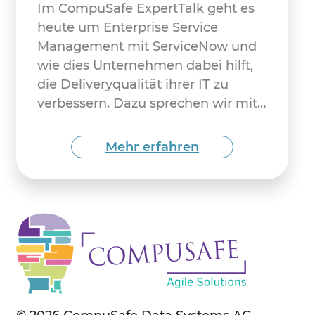
Im CompuSafe ExpertTalk geht es
heute um Enterprise Service
Management mit ServiceNow und
wie dies Unternehmen dabei hilft,
die Deliveryqualität ihrer IT zu
verbessern. Dazu sprechen wir mit
Martin Pham, Senior Technical
Consultant bei CompuSafe und
Mehr erfahren
ServiceNow-Experte.