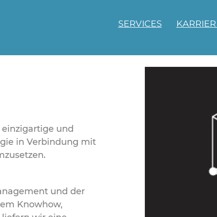
SERVICES
KARRIER
 einzigartige und
gie in Verbindung mit
mzusetzen.
Management und der
enem Knowhow,