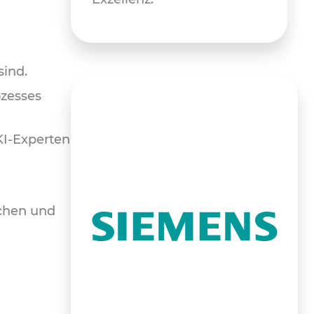
sind.
ozesses
I-Experten
schen und