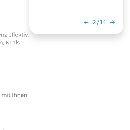
2
/
14
z effektiv,
, KI als
n mit Ihnen