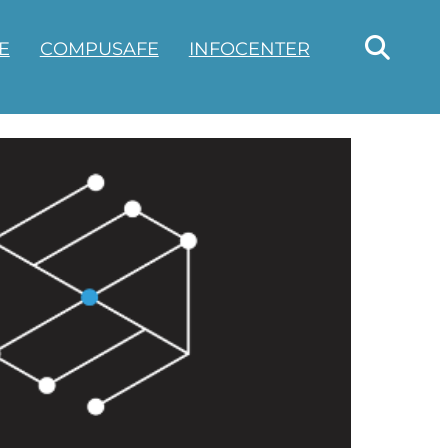
S
E
COMPUSAFE
INFOCENTER
u
c
h
e
n