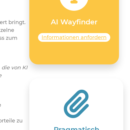
AI Wayfinder
rt bringt.
nzelne
Informationen anfordern
uss zum
 die von KI
e
e
rteile zu
Pragmatisch