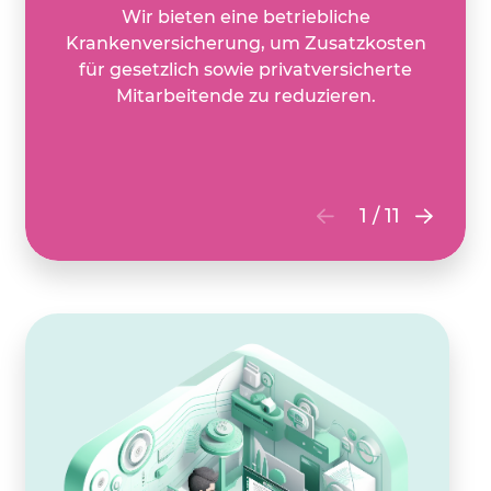
Wir bieten eine betriebliche
Krankenversicherung, um Zusatzkosten
für gesetzlich sowie privatversicherte
Mitarbeitende zu reduzieren.
1
/
11