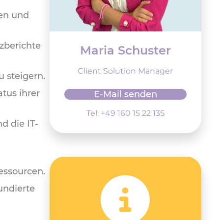
ten und
zberichte
Maria Schuster
Client Solution Manager
 steigern.
tus ihrer
E-Mail senden
Tel: +49 160 15 22 135
d die IT-
essourcen.
undierte