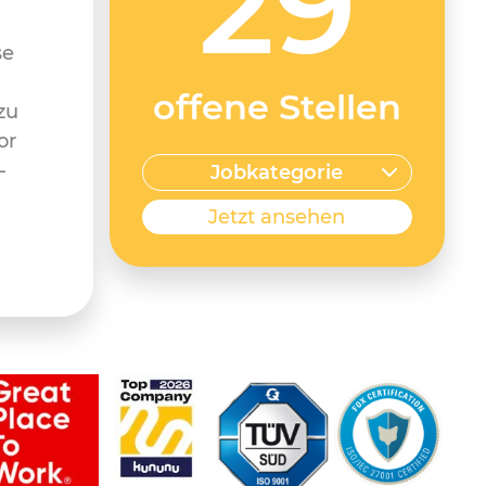
29
se
offene Stellen
zu
or
-
Jobkategorie
Jetzt ansehen