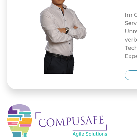
Im C
Ser
Unte
verb
Tec
Expe