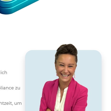
lich
liance zu
htzeit, um