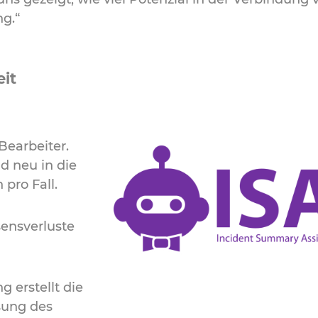
ng.“
it
Bearbeiter.
d neu in die
 pro Fall.
sensverluste
 erstellt die
sung des