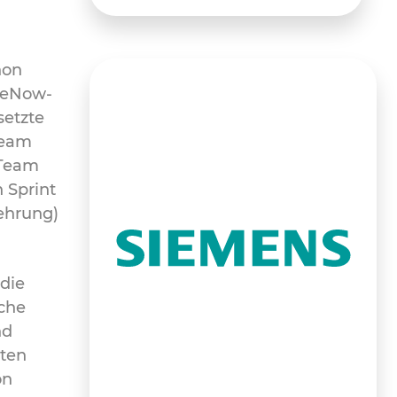
hon
ceNow-
setzte
Team
 Team
 Sprint
ehrung)
die
sche
nd
iten
on