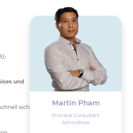
KI-
ises und
Martin Pham
chnell sich
Principal Consultant
ServiceNow
von