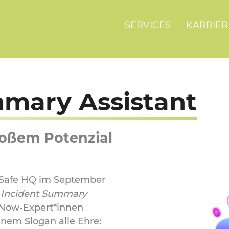
SERVICES
KARRIER
mmary Assistant
roßem Potenzial
afe HQ im September
:
Incident Summary
ceNow-Expert*innen
nem Slogan alle Ehre: