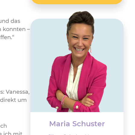
 und das
n konnten –
ffen.“
s: Vanessa,
 direkt um
Maria Schuster
ich
 ich mit