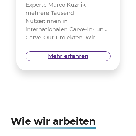
Experte Marco Kuznik
mehrere Tausend
Nutzer:innen in
internationalen Carve-In- und
Carve-Out-Projekten. Wir
sprechen mit ihm über seine
Rolle und den Beruf des IT
Mehr erfahren
Consultants.
Wie wir arbeiten